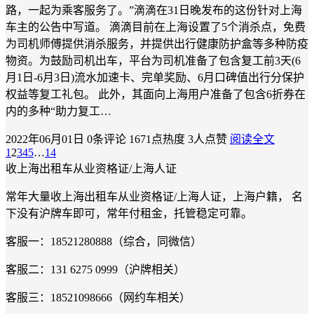
路，一起为乘客服务了。”滴滴在31日晚发布的这份针对上海
车主的公告中写道。 滴滴目前在上海设置了5个消杀点，免费
为司机师傅提供消杀服务，并提供出行健康防护盒等多种防疫
物资。为鼓励司机出车，平台为司机准备了包含复工前3天(6
月1日-6月3日)流水加速卡、完单奖励、6月口碑值出行分保护
权益等复工礼包。 此外，其面向上海用户准备了包含6折券在
内的多种“助力复工…
2022年06月01日
0条评论
1671点热度
3人点赞
阅读全文
1
2
3
4
5
…
14
收上海出租车从业资格证/上海人证
常年大量收上海出租车从业资格证/上海人证，上海户籍， 名
下没有沪牌车即可，常年付租金，托管稳定可靠。
客服一：18521280888（综合，同微信）
客服二：131 6275 0999（沪牌相关）
客服三：18521098666（网约车相关）