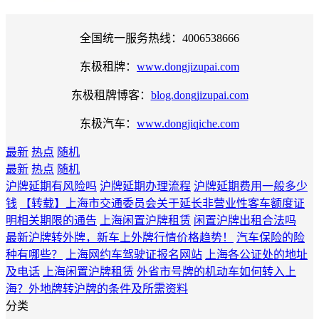
全国统一服务热线：4006538666
东极租牌：
www.dongjizupai.com
东极租牌博客：
blog.dongjizupai.com
东极汽车：
www.dongjiqiche.com
最新
热点
随机
最新
热点
随机
沪牌延期有风险吗
沪牌延期办理流程
沪牌延期费用一般多少
钱
【转载】上海市交通委员会关于延长非营业性客车额度证
明相关期限的通告
上海闲置沪牌租赁
闲置沪牌出租合法吗
最新沪牌转外牌，新车上外牌行情价格趋势！
汽车保险的险
种有哪些？
上海网约车驾驶证报名网站
上海各公证处的地址
及电话
上海闲置沪牌租赁
外省市号牌的机动车如何转入上
海？外地牌转沪牌的条件及所需资料
分类