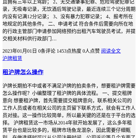
且拥有三年以上驾龄； 2、无交通肇事犯罪、危险驾驶犯罪记
录，无吸毒记录，无饮酒后驾驶记录，最近连续三个记分周期
内没有记满12分记录； 3、没有暴力犯罪记录； 4、报考所在
地规定的其他条件。 二、申请考试 符合条件后需要向所在地
的行政主管部门申请参加网络预约出租汽车驾驶员考试，并提
交相关材料供行政部门…
2023年01月01日
0条评论
1453点热度
0人点赞
阅读全文
沪牌租赁
租沪牌怎么操作
沪牌长期拍不中或者不满足沪牌的拍卖条件，想要租沪牌需要
怎么操作呢？小编整理了租沪牌的具体流程。 一、提交租牌
意向 想要租沪牌，首先需要提交租牌意向，联系相关公司的
工作人员或者在相关公司的主页留下联系方式，就会有工作人
员对接。这一操作比较简单，所以最关键的还是在于平台的选
择。 沪牌租赁这一市场从2014年就开始发展了，这么多年租
赁平台也是比较多的，租牌市场鱼龙混杂，因此需要仔细甄
别。在做选择时可以从公司注册时间，公司诉讼等几个方面了