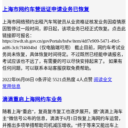
上海市网约车营运证申请业务已恢复
上海市网络预约出租汽车驾驶员从业资格证核发业务因疫情原
因暂停过一段时间，即日起，该项业务已经正式恢复。点击此
链接即可报名：
https://zwdt.sh.gov.cn/govPortals/bsfw/item/4df7e909-5471-49cf-
adf6-3cfc7f4604bd（仅电脑端可用） 截止目前，网约车考试业
务尚未恢复，具体恢复时间待定。不过既然已经能申请报名，
考试应该也不远了，有需要的可以尽快安排起来了。 如果有
任何问题，可以联系本站客服获取免费帮助。
2022年06月08日
0条评论
5521点热度
4人点赞
阅读全文
常用信息
滴滴重启上海网约车业务
随着上海“重启”，复商复市复工也逐步展开。据“滴滴上海车
主”微信号公布的信息，滴滴于6月1日恢复上海网约车运营，
并推出多项举措帮助司机减压增收。“终于等来又能出车上