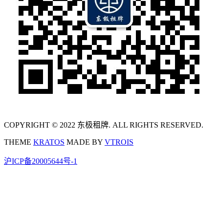
COPYRIGHT © 2022 东极租牌. ALL RIGHTS RESERVED.
THEME
KRATOS
MADE BY
VTROIS
沪ICP备20005644号-1