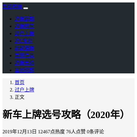
东极租牌
沪牌延期
沪牌租赁
过户上牌
沪C专栏
新能源牌
常用信息
沪牌竞拍
其他问题
首页
过户上牌
正文
新车上牌选号攻略（2020年）
2019年12月13日
12467点热度
76人点赞
0条评论