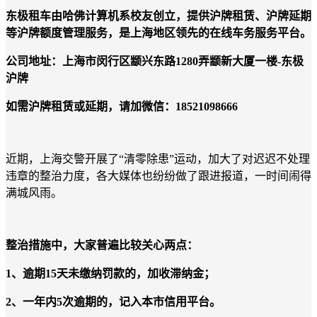
东极租车由哈佛计算机系校友创立，提供
沪牌租赁
、
沪牌延期
等沪牌额度管理服务，是上海地区领先的在线车务服务平台。
公司地址：上海市闵行区颛兴东路1280弄颛新大厦一楼-东极
沪牌
如需沪牌租赁或延期，请加微信：18521098666
近期，上海交警开展了“清零除患”运动，加大了对迟迟不处理
违章的整治力度，各大媒体也纷纷做了跟进报道，一时间闹得
满城风雨。
整治措施中，大家普遍比较关心两点：
1、逾期15天未缴纳罚款的，加收滞纳金；
2、一年内5次逾期的，记入本市信用平台。