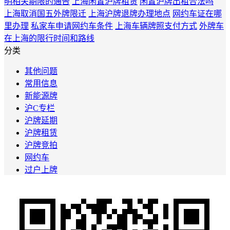
明相关期限的通告
上海闲置沪牌租赁
闲置沪牌出租合法吗
上海取消国五外牌限迁
上海沪牌退牌办理地点
网约车证在哪
里办理
私家车申请网约车条件
上海车辆牌照支付方式
外牌车
在上海的限行时间和路线
分类
其他问题
常用信息
新能源牌
沪C专栏
沪牌延期
沪牌租赁
沪牌竞拍
网约车
过户上牌