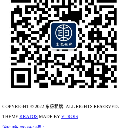
COPYRIGHT © 2022 东极租牌. ALL RIGHTS RESERVED.
THEME
KRATOS
MADE BY
VTROIS
沪ICP备20005644号-1