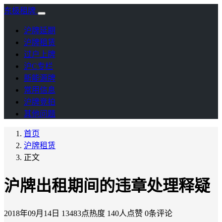
东极租牌
沪牌延期
沪牌租赁
过户上牌
沪C专栏
新能源牌
常用信息
沪牌竞拍
其他问题
首页
沪牌租赁
正文
沪牌出租期间的违章处理释疑
2018年09月14日
13483点热度
140人点赞
0条评论